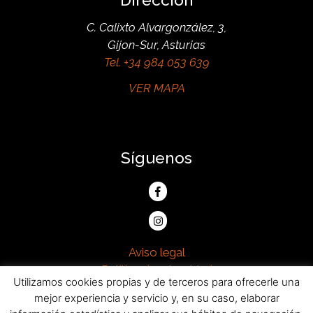
C. Calixto Alvargonzález, 3,
Gijon-Sur, Asturias
Tel. +34 984 053 639
VER MAPA
Síguenos
Facebook
Bovino
Instagram
Bovino
Aviso legal
Política de privacidad
Utilizamos cookies propias y de terceros para ofrecerle una
Política de cookies
mejor experiencia y servicio y, en su caso, elaborar